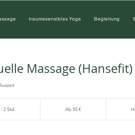
assage
traumasensibles Yoga
Begleitung
uelle Massage (Hansefit)
Auszeit
Ab
55
Euro
- 2 Std.
4
Ab 55 €
H
5
M
i