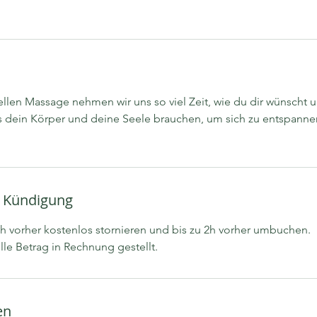
n
.
-
2
S
t
uellen Massage nehmen wir uns so viel Zeit, wie du dir wünscht
d
 dein Körper und deine Seele brauchen, um sich zu entspann
.
 Kündigung
4h vorher kostenlos stornieren und bis zu 2h vorher umbuchen.
en