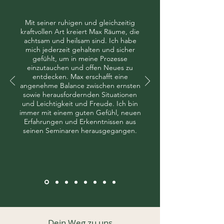
Mit seiner ruhigen und gleichzeitig
kraftvollen Art kreiert Max Räume, die
achtsam und heilsam sind. Ich habe
mich jederzeit gehalten und sicher
gefühlt, um in meine Prozesse
einzutauchen und offen Neues zu
entdecken. Max erschafft eine
angenehme Balance zwischen ernsten
sowie herausfordernden Situationen
und Leichtigkeit und Freude. Ich bin
immer mit einem guten Gefühl, neuen
Erfahrungen und Erkenntnissen aus
seinen Seminaren herausgegangen.
Dein Weg zu uns